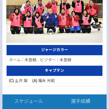
ジャージカラー
ホーム：未登録、ビジター：未登録
キャプテン
(C) 土井 誠
(A) 福永 光昭
スケジュール
選手成績