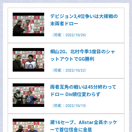
デビジョン3,4位争いは大接戦の
末両者ドロー
（掲載：2022/10/26）
桐山2G、北村今季3度目のシャ
ットアウトでGG勝利
（掲載：2022/10/22）
両者互角の戦いは45分終わって
ドロー Div順位変わらず
（掲載：2022/10/15）
黛16セーブ、Allstar全員ホッケ
ーで首位信金に金星