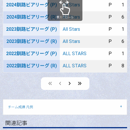
2024釧路ビアリーグ (P)
All Stars
P
1
2024釧路ビアリーグ (R)
All Stars
P
6
横スクロール
2023釧路ビアリーグ (P)
All Stars
P
1
2023釧路ビアリーグ (R)
All Stars
P
6
2022釧路ビアリーグ (P)
ALL STARS
P
1
2022釧路ビアリーグ (R)
ALL STARS
P
8
page
page
page
チーム成績 凡例
関連記事