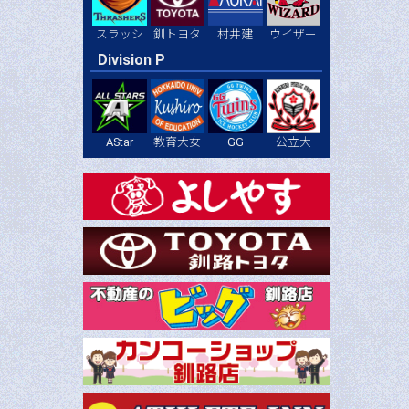
スラッシ
釧トヨタ
村井建
ウイザー
Division P
AStar
教育大女
GG
公立大