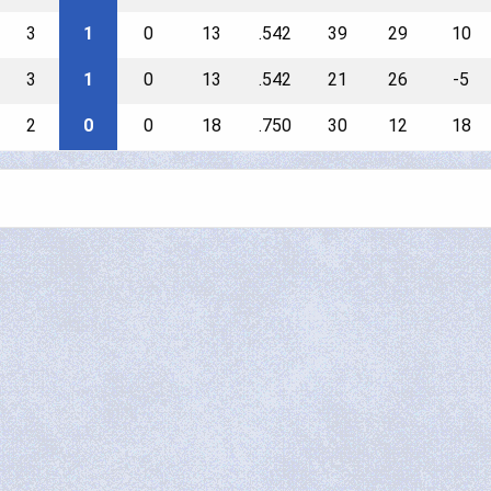
3
1
0
13
.542
39
29
10
3
1
0
13
.542
21
26
-5
2
0
0
18
.750
30
12
18