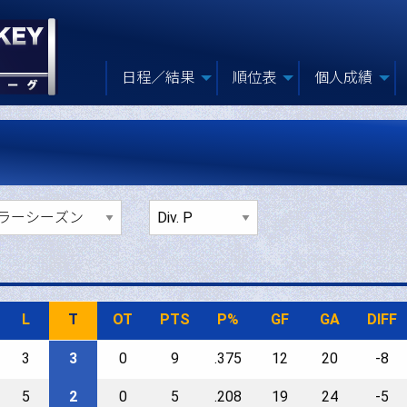
日程／結果
順位表
個人成績
L
T
OT
PTS
P%
GF
GA
DIFF
3
3
0
9
.375
12
20
-8
5
2
0
5
.208
19
24
-5