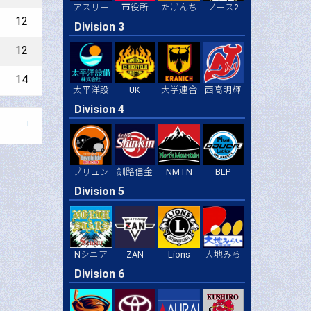
アスリー
市役所
たげんち
ノース2
12
Division 3
12
14
太平洋設
UK
大学連合
西高明輝
Division 4
BLP
ブリュン
釧路信金
NMTN
Division 5
ZAN
Lions
大地みら
Nシニア
Division 6