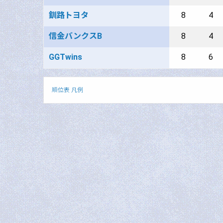
釧路トヨタ
8
4
信金バンクスB
8
4
GGTwins
8
6
順位表 凡例