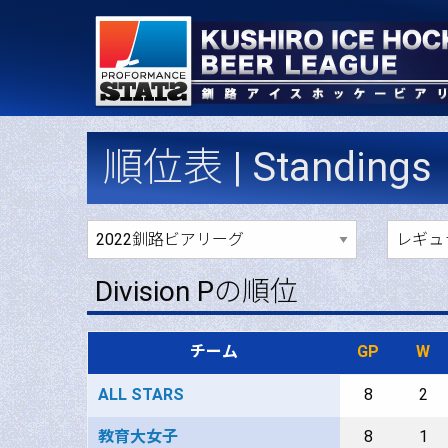
順位表 | Standings
Division Pの順位
チーム
GP
W
ALL STARS
8
2
教育大女子
8
1