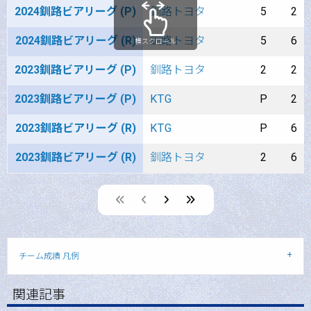
2024釧路ビアリーグ (P)
釧路トヨタ
5
2
2024釧路ビアリーグ (R)
釧路トヨタ
5
6
横スクロール
2023釧路ビアリーグ (P)
釧路トヨタ
2
2
2023釧路ビアリーグ (P)
KTG
P
2
2023釧路ビアリーグ (R)
KTG
P
6
2023釧路ビアリーグ (R)
釧路トヨタ
2
6
page
page
page
チーム成績 凡例
関連記事