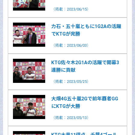
（掲載：2023/06/15）
力石・五十嵐ともに1G2Aの活躍
でKTGが完勝
（掲載：2023/06/03）
KTG佐々木2G1Aの活躍で開幕3
連勝に貢献
（掲載：2023/05/25）
大畑4G五十嵐2Gで前年覇者GG
にKTGが大勝
（掲載：2023/05/13）
KTG大量11得点、千葉4ゴール