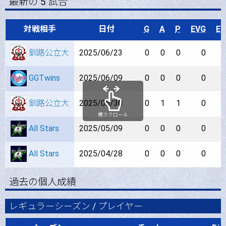
最新の 5 試合
対戦相手
日付
G
A
P
EVG
EV
釧路公立大
2025/06/23
0
0
0
0
GGTwins
2025/06/09
0
0
0
0
釧路公立大
2025/05/30
0
1
1
0
横スクロール
All Stars
2025/05/09
0
0
0
0
All Stars
2025/04/28
0
0
0
0
過去の個人成績
レギュラーシーズン / プレイヤー