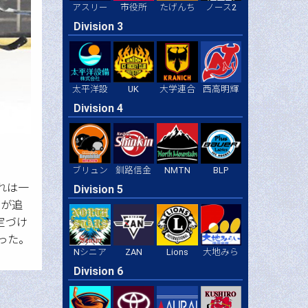
アスリー
市役所
たげんち
ノース2
Division 3
太平洋設
UK
大学連合
西高明輝
Division 4
BLP
ブリュン
釧路信金
NMTN
流れは一
Division 5
川が追
定づけ
った。
ZAN
Lions
大地みら
Nシニア
Division 6