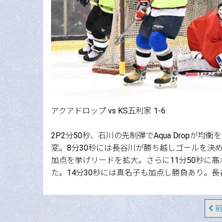
アクアドロップ vs KS五利家 1-6
2P2分50秒、石川の先制弾でAqua Drop
変。8分30秒には長谷川が勝ち越しゴールを決
加点を挙げリードを拡大。さらに11分50秒に髙
た。14分30秒には真名子も加点し勝負あり。
前