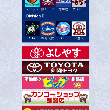
スラッシ
釧トヨタ
村井建
ウイザー
Division P
AStar
教育大女
GG
公立大