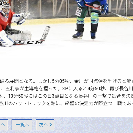
が均衡を破る展開となる。しかし5分05秒、金川が同点弾を挙げると
め、五利家が主導権を握った。3Pに入ると4分50秒、再び長谷
木、13分50秒にはこの日3点目となる長谷川の一撃で試合を決
長谷川のハットトリックを軸に、終盤の決定力が際立つ一戦であ
へ
一覧へ
次へ