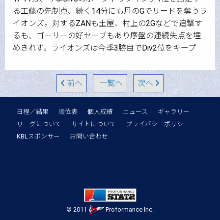
る工藤の先制点、続く14分にも丹のGでリードを奪うラ
イオンズ。対するZANも土屋、村上の2Gなどで追撃す
るも、ゴーリーの好セーブもあり序盤の連続失点を埋
めきれず。ライオンズは今季3勝目でDiv2位をキープ
前へ
一覧へ
次へ
日程／結果
順位表
個人成績
ニュース
ギャラリー
リーグについて
サイトについて
プライバシーポリシー
KBLスポンサー
お問い合わせ
© 2011
Proformance Inc.