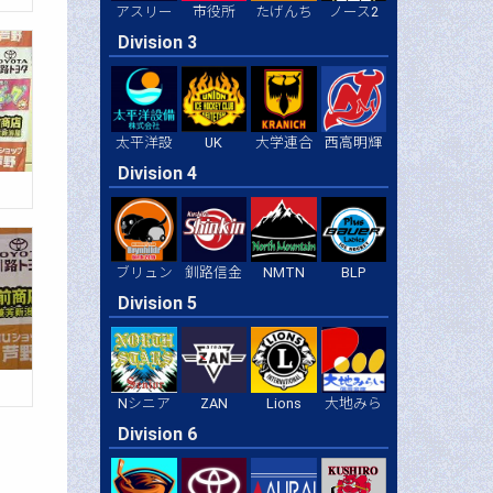
アスリー
市役所
たげんち
ノース2
Division 3
太平洋設
UK
大学連合
西高明輝
Division 4
BLP
ブリュン
釧路信金
NMTN
Division 5
ZAN
Lions
大地みら
Nシニア
Division 6