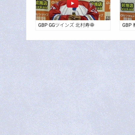
GBP GGツインズ 北村寿幸
GBP