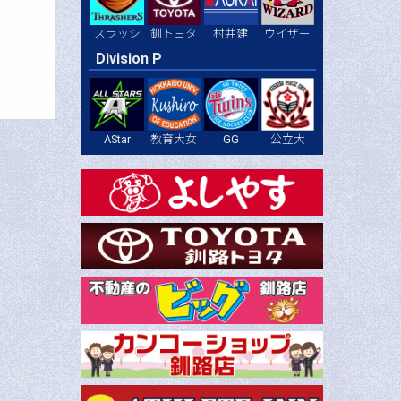
スラッシ
釧トヨタ
村井建
ウイザー
Division P
AStar
教育大女
GG
公立大